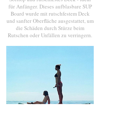
für Anfänger. Dieses aufblasbare SUP
Board wurde mit rutschfestem Deck
und sanfter Oberfläche ausgestattet, um
die Schäden durch Stürze beim
Rutschen oder Unfällen zu verringern.